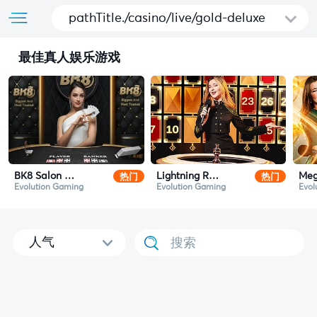
pathTitle./casino/live/gold-deluxe
最佳真人娱乐游戏
热门
热门
BK8 Salon Prive Baccarat
Lightning Roulette
Meg
Evolution Gaming
Evolution Gaming
Evol
人气