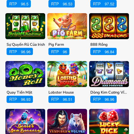
RTP
96.5
RTP
96.53
RTP
97.52
Sự Quyến Rũ Của Irish
Pig Farm
888 Rồng
RTP
96.96
RTP
96
RTP
96.84
Quay Tiền Mặt
Lobster House
Dòng Kim Cương Vĩnh Cửu 3
RTP
96.93
RTP
96.51
RTP
96.96