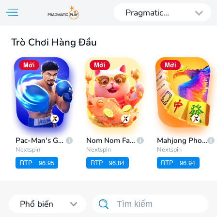
Pragmatic
Play
Trò Chơi Hàng Đầu
Mới
Mới
Mới
Pac-Man's Glory
Nom Nom Fat Cat
Mahjong Phoenix
Nextspin
Nextspin
Nextspin
RTP
96.95
RTP
96.84
RTP
96.94
Phổ biến