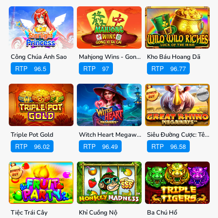
Công Chúa Ánh Sao
Mahjong Wins - Gong Xi Fa Cai
Kho Báu Hoang Dã
RTP
96.5
RTP
97
RTP
96.77
Triple Pot Gold
Witch Heart Megaways
Siêu Đường Cược: Tê Giác Khổng Lồ
RTP
96.02
RTP
96.49
RTP
96.58
Tiệc Trái Cây
Khỉ Cuồng Nộ
Ba Chú Hổ