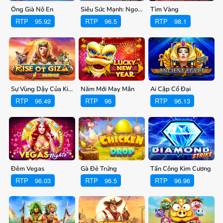
Ông Già Nô En
Siêu Sức Mạnh: Ngon Ngon
Tìm Vàng
RTP
95.92
RTP
96.5
RTP
98.1
Sự Vùng Dậy Của Kim Tự Tháp Giza
Năm Mới May Mắn
Ai Cập Cổ Đại
RTP
96.49
RTP
96
RTP
96.13
Đêm Vegas
Gà Đẻ Trứng
Tấn Công Kim Cương
RTP
96.03
RTP
96.5
RTP
96.96