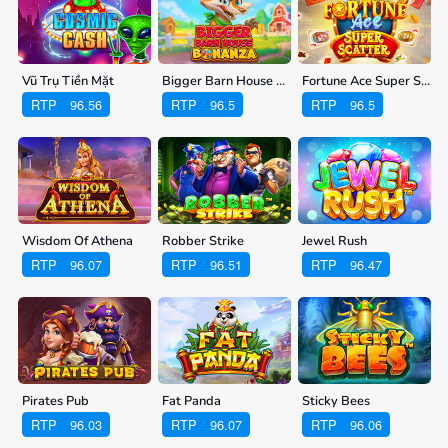
Vũ Trụ Tiền Mặt
Bigger Barn House Bonanza
Fortune Ace Super Scatter
RTP
96.56
RTP
96.5
RTP
96.5
Wisdom Of Athena
Robber Strike
Jewel Rush
RTP
96.07
RTP
96.51
RTP
96.47
Pirates Pub
Fat Panda
Sticky Bees
RTP
96.03
RTP
96.07
RTP
96.06