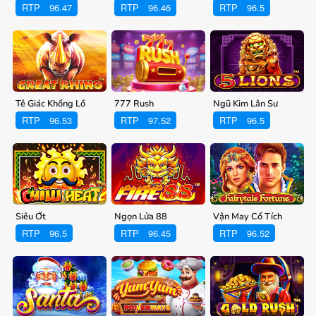
RTP
96.47
RTP
96.46
RTP
96.5
Tê Giác Khổng Lồ
777 Rush
Ngũ Kim Lân Sư
RTP
96.53
RTP
97.52
RTP
96.5
Siêu Ớt
Ngọn Lửa 88
Vận May Cổ Tích
RTP
96.5
RTP
96.45
RTP
96.52