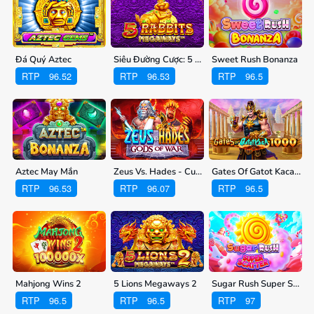
Đá Quý Aztec
Siêu Đường Cược: 5 Thỏ Vàng
Sweet Rush Bonanza
RTP
96.52
RTP
96.53
RTP
96.5
Aztec May Mắn
Zeus Vs. Hades - Cuộc Chiến Của Các Vị Thần
Gates Of Gatot Kaca 1000
RTP
96.53
RTP
96.07
RTP
96.5
Mahjong Wins 2
5 Lions Megaways 2
Sugar Rush Super Scatter
RTP
96.5
RTP
96.5
RTP
97