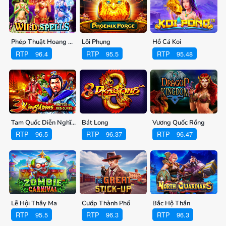
Phép Thuật Hoang Dã
Lôi Phụng
Hồ Cá Koi
RTP
96.4
RTP
95.5
RTP
95.48
Tam Quốc Diễn Nghĩa - Trận Xích Bích
Bát Long
Vương Quốc Rồng
RTP
96.5
RTP
96.37
RTP
96.47
Lễ Hội Thây Ma
Cướp Thành Phố
Bắc Hộ Thần
RTP
95.5
RTP
96.3
RTP
96.3