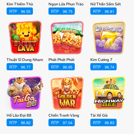
Kim Thiềm Thừ
Ngọn Lửa Phun Trào
Nữ Thần Sấm Sét
RTP
96.55
RTP
96.75
RTP
96.81
Thuật Sĩ Dung Nham
Phát Phát Phát
Kim Cương 7
RTP
96.77
RTP
96.95
RTP
96.74
Hổ Lão Đại 88
Chiến Tranh Vàng
Tài Xế Già
RTP
96.82
RTP
97.04
RTP
96.83