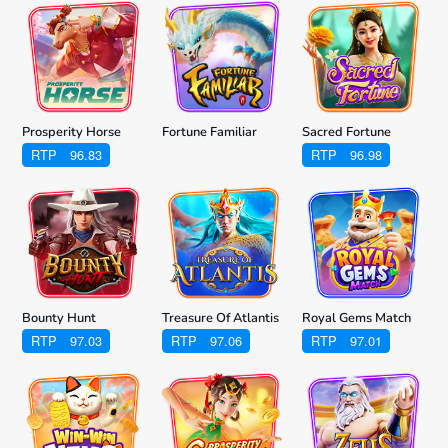
Prosperity Horse
Fortune Familiar
Sacred Fortune
RTP
96.83
RTP
96.98
Bounty Hunt
Treasure Of Atlantis
Royal Gems Match
RTP
97.03
RTP
97.06
RTP
97.01