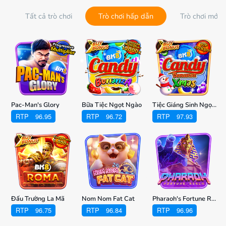
tất cả trò chơi
trò chơi hấp dẫn
trò chơi mới
Pac-Man's Glory
Bữa Tiệc Ngọt Ngào
Tiệc Giáng Sinh Ngọt Ngào
RTP
96.95
RTP
96.72
RTP
97.93
Đấu Trường La Mã
Nom Nom Fat Cat
Pharaoh's Fortune Realm
RTP
96.75
RTP
96.84
RTP
96.96