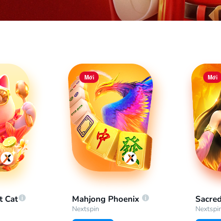
Mới
Mới
 Cat
Mahjong Phoenix
Sacred
Nextspin
Nextspi