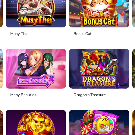
Muay Thai
Bonus Cat
Many Beauties
Dragon's Treasure