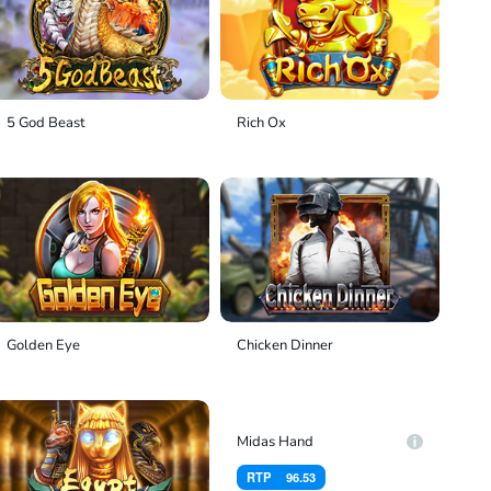
5 God Beast
Rich Ox
Golden Eye
Chicken Dinner