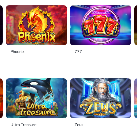
Phoenix
777
Ultra Treasure
Zeus