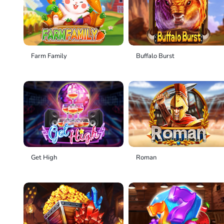
Farm Family
Buffalo Burst
Get High
Roman