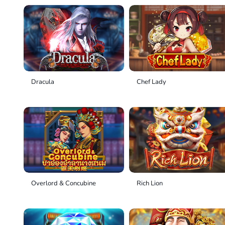
Dracula
Chef Lady
Overlord & Concubine
Rich Lion