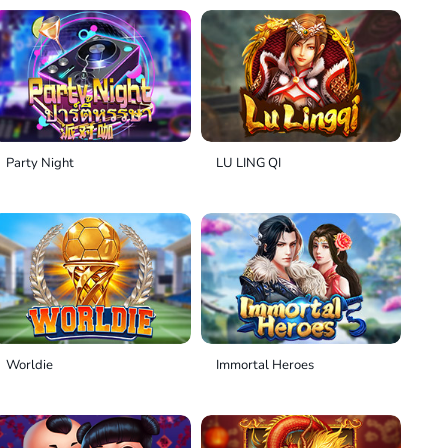
Party Night
LU LING QI
Worldie
Immortal Heroes