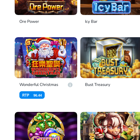
Ore Power
Icy Bar
Wonderful Christmas
Bust Treasury
RTP
96.44