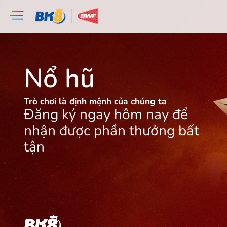
Nổ hũ
Trò chơi là định mệnh của chúng ta
Đăng ký ngay hôm nay để
nhận được phần thưởng bất
tận