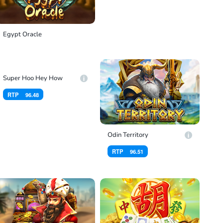
Egypt Oracle
Midas Hand
RTP
96.53
Super Hoo Hey How
Odin Territory
RTP
96.48
RTP
96.51