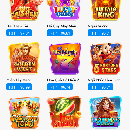
Đại Thần Tài
Đá Quý May Mắn
Ngưu Vương
RTP
97.04
RTP
96.81
RTP
96.7
Miền Tây Vàng
Hoa Quả Cổ Điển 7
Ngũ Phúc Lâm Tinh
RTP
96.99
RTP
96.74
RTP
96.71