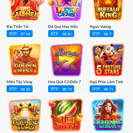
Đại Thần Tài
Đá Quý May Mắn
Ngưu Vương
RTP
97.04
RTP
96.81
RTP
96.7
Miền Tây Vàng
Hoa Quả Cổ Điển 7
Ngũ Phúc Lâm Tinh
RTP
96.99
RTP
96.74
RTP
96.71