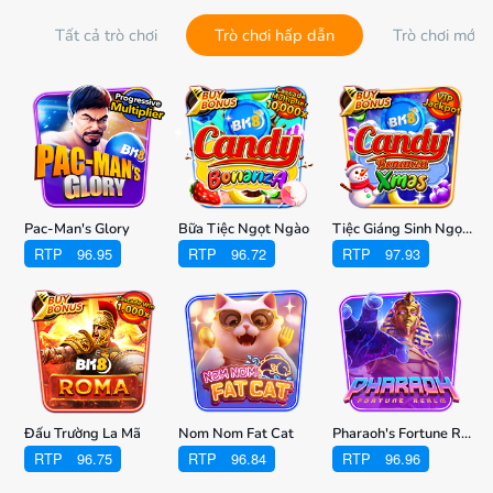
tất cả trò chơi
trò chơi hấp dẫn
trò chơi mới
Pac-Man's Glory
Bữa Tiệc Ngọt Ngào
Tiệc Giáng Sinh Ngọt Ngào
RTP
96.95
RTP
96.72
RTP
97.93
Đấu Trường La Mã
Nom Nom Fat Cat
Pharaoh's Fortune Realm
RTP
96.75
RTP
96.84
RTP
96.96