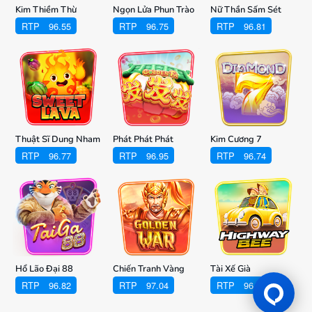
Kim Thiềm Thừ
Ngọn Lửa Phun Trào
Nữ Thần Sấm Sét
RTP
96.55
RTP
96.75
RTP
96.81
Thuật Sĩ Dung Nham
Phát Phát Phát
Kim Cương 7
RTP
96.77
RTP
96.95
RTP
96.74
Hổ Lão Đại 88
Chiến Tranh Vàng
Tài Xế Già
RTP
96.82
RTP
97.04
RTP
96.83