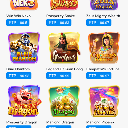
Win Win Neko
Prosperity Snake
Zeus Mighty Wealth
RTP
96.5
RTP
96.83
RTP
96.97
Blue Phantom
Legend Of Guan Gong
Cleopatra's Fortune
RTP
96.92
RTP
96.99
RTP
96.97
Prosperity Dragon
Mahjong Dragon
Mahjong Phoenix