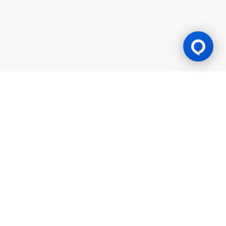
Giấy phép trò chơi
BK8 được vận hành bởi Công ty Mettlemind Tech Ltd., số đăng ký:
15779, với địa chỉ đăng ký tại Hamchako, Mutsamudu, Đảo Tự trị
Anjouan, Liên bang Comoros. BK8 được cấp phép và quản lý bởi
Chính phủ Đảo Tự trị Anjouan, Liên bang Comoros, theo Giấy phép
số: ALSI-202504032-FI2. BK8 đã vượt qua tất cả các yêu cầu tuân