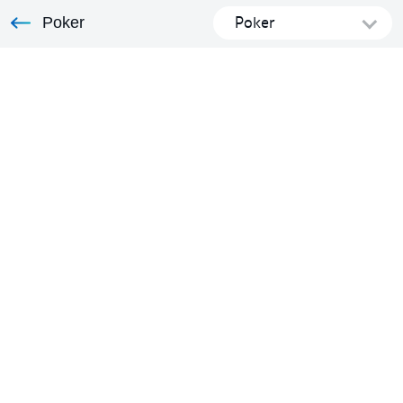
Poker
Poker