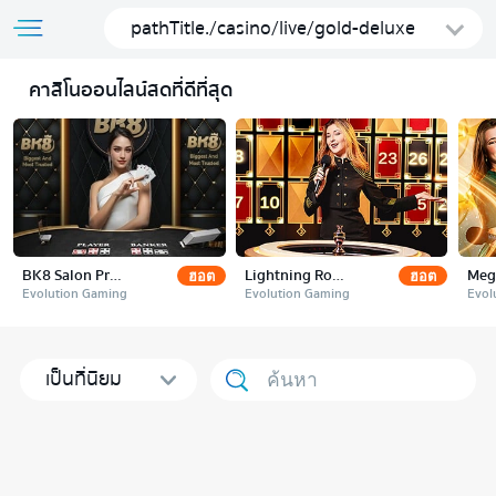
pathTitle./casino/live/gold-deluxe
คาสิโนออนไลน์สดที่ดีที่สุด
BK8 Salon Prive Baccarat
Lightning Roulette
Meg
ฮอต
ฮอต
Evolution Gaming
Evolution Gaming
Evol
เป็นที่นิยม