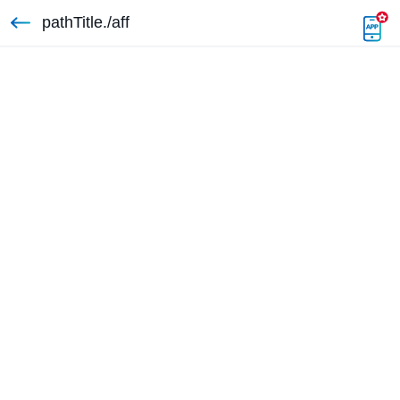
pathTitle./aff