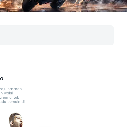
ia
raju pasaran
n wakil
tahun untuk
pada pemain di