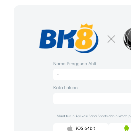
Nama Pengguna Ahli
Kata Laluan
Muat turun Aplikasi Saba Sports dan nikmati
iOS 64bit