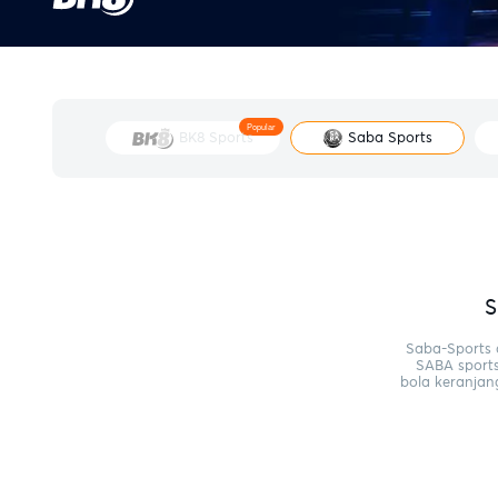
Popular
BK8 Sports
Saba Sports
S
Saba-Sports 
SABA sports
bola keranjan