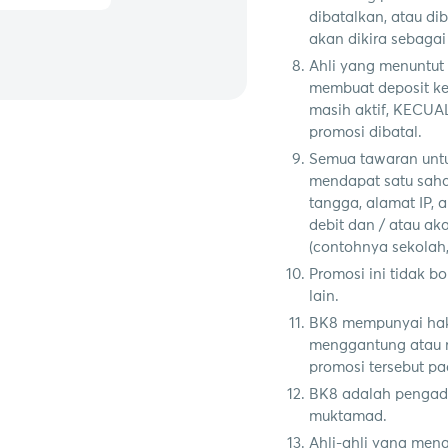
dibatalkan, atau di
akan dikira sebagai
Ahli yang menuntut 
membuat deposit ke
masih aktif, KECUAL
promosi dibatal.
Semua tawaran unt
mendapat satu saha
tangga, alamat IP, 
debit dan / atau a
(contohnya sekolah,
Promosi ini tidak 
lain.
BK8 mempunyai hak
menggantung atau 
promosi tersebut pa
BK8 adalah pengadi
muktamad.
Ahli-ahli yang men