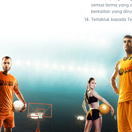
semua terma yang d
berkaitan yang din
Tertakluk kepada 