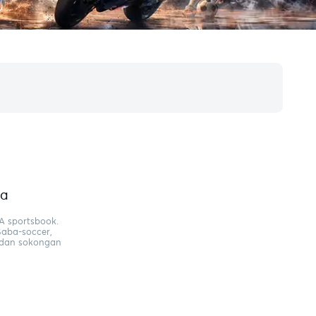
ia
A sportsbook.
Saba-soccer,
s dan sokongan