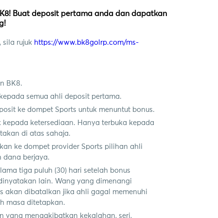
K8! Buat deposit pertama anda dan dapatkan
g!
 sila rujuk
https://www.bk8golrp.com/ms-
an BK8.
 kepada semua ahli deposit pertama.
posit ke dompet Sports untuk menuntut bonus.
uk kepada ketersediaan. Hanya terbuka kepada
takan di atas sahaja.
kan ke dompet provider Sports pilihan ahli
 dana berjaya.
ama tiga puluh (30) hari setelah bonus
i dinyatakan lain. Wang yang dimenangi
akan dibatalkan jika ahli gagal memenuhi
h masa ditetapkan.
n yang mengakibatkan kekalahan, seri,