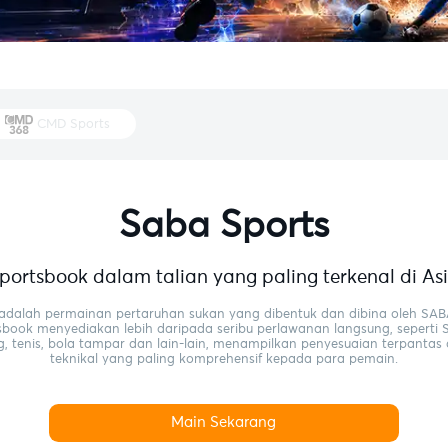
CMD Sports
Saba Sports
portsbook dalam talian yang paling terkenal di As
adalah permainan pertaruhan sukan yang dibentuk dan dibina oleh SAB
book menyediakan lebih daripada seribu perlawanan langsung, seperti 
g, tenis, bola tampar dan lain-lain, menampilkan penyesuaian terpanta
teknikal yang paling komprehensif kepada para pemain.
Main Sekarang