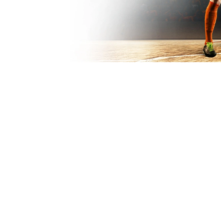
Gam
Lesen Permainan
Spo
E-S
Kas