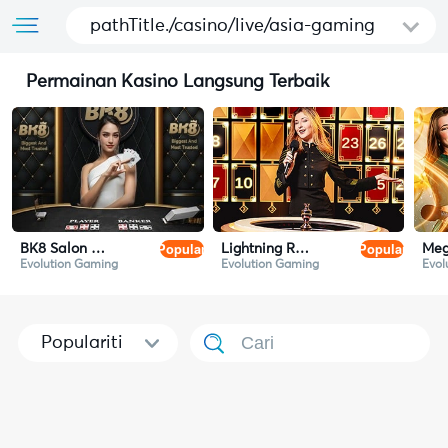
pathTitle./casino/live/asia-gaming
Permainan Kasino Langsung Terbaik
Popular
Popular
BK8 Salon Prive Baccarat
Lightning Roulette
Meg
Evolution Gaming
Evolution Gaming
Evol
Populariti